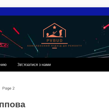
.UA
нию
Зв\’язатися з нами
Page 2
ппова