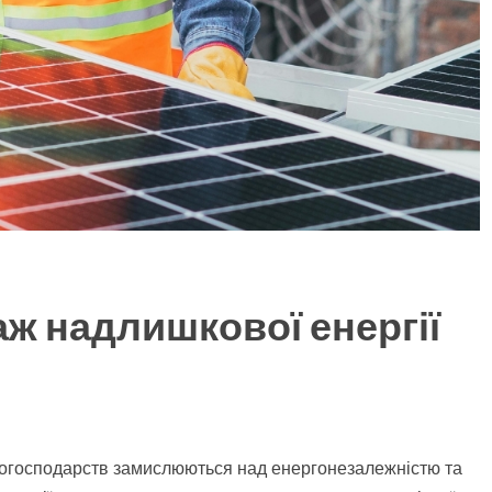
ж надлишкової енергії
омогосподарств замислюються над енергонезалежністю та