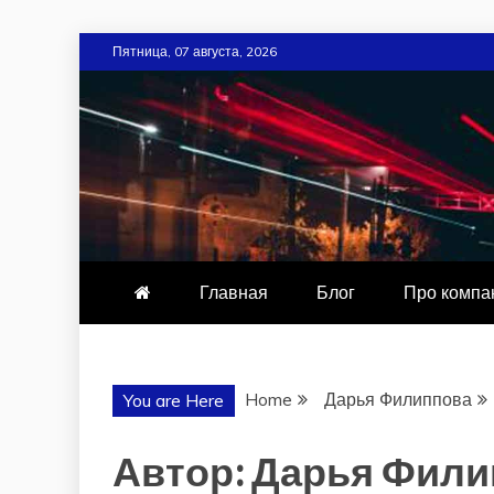
Skip
Пятница, 07 августа, 2026
to
content
PVBUD.KIEV
Главная
Блог
Про компа
Home
Дарья Филиппова
You are Here
Автор:
Дарья Фили