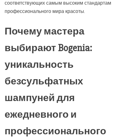
соответствующих самым высоким стандартам
профессионального мира красоты.
Почему мастера
выбирают Bogenia:
уникальность
безсульфатных
шампуней для
ежедневного и
профессионального