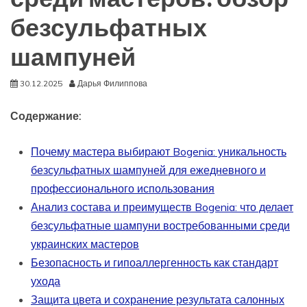
безсульфатных
шампуней
30.12.2025
Дарья Филиппова
Содержание:
Почему мастера выбирают Bogenia: уникальность
безсульфатных шампуней для ежедневного и
профессионального использования
Анализ состава и преимуществ Bogenia: что делает
безсульфатные шампуни востребованными среди
украинских мастеров
Безопасность и гипоаллергенность как стандарт
ухода
Защита цвета и сохранение результата салонных