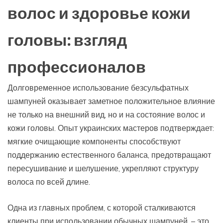
волос и здоровье кожи
головы: взгляд
профессионалов
Долговременное использование безсульфатных
шампуней оказывает заметное положительное влияние
не только на внешний вид, но и на состояние волос и
кожи головы. Опыт украинских мастеров подтверждает:
мягкие очищающие компоненты способствуют
поддержанию естественного баланса, предотвращают
пересушивание и шелушение, укрепляют структуру
волоса по всей длине.
Одна из главных проблем, с которой сталкиваются
клиенты при использовании обычных шампуней, – это