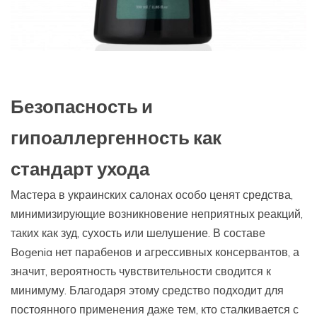
Безопасность и
гипоаллергенность как
стандарт ухода
Мастера в украинских салонах особо ценят средства,
минимизирующие возникновение неприятных реакций,
таких как зуд, сухость или шелушение. В составе
Bogenia нет парабенов и агрессивных консервантов, а
значит, вероятность чувствительности сводится к
минимуму. Благодаря этому средство подходит для
постоянного применения даже тем, кто сталкивается с