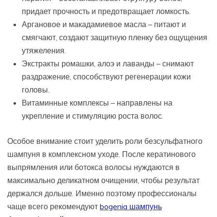
придает прочность и предотвращает ломкость.
Аргановое и макадамиевое масла – питают и
смягчают, создают защитную пленку без ощущения
утяжеления.
Экстракты ромашки, алоэ и лаванды – снимают
раздражение, способствуют регенерации кожи
головы.
Витаминные комплексы – направлены на
укрепление и стимуляцию роста волос.
Особое внимание стоит уделить роли безсульфатного
шампуня в комплексном уходе. После кератинового
выпрямления или ботокса волосы нуждаются в
максимально деликатном очищении, чтобы результат
держался дольше. Именно поэтому профессионалы
чаще всего рекомендуют
bogenia шампунь