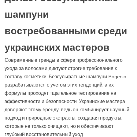
шампуни
востребованными среди
украинских мастеров
Современные тренды в сфере профессионального
ухода за волосами диктуют строгие требования к
составу косметики. Безсульфатные шампуни Bogenia
разрабатываются с учетом этих тенденций, а их
формулы проходят тщательное тестирование на
эффективности и безопасности. Украинские мастера
доверяют этому бренду, ведь он комбинирует научный
подход и природные экстракты, создавая продукты,
которые не только очищают, но и обеспечивают
глубокий восстановительный уход.