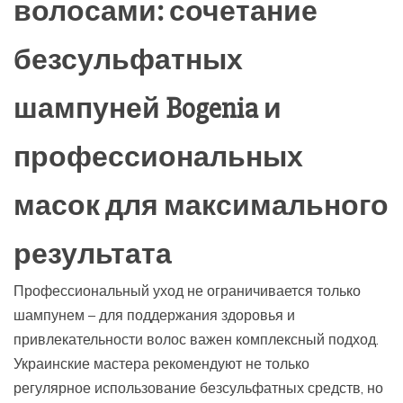
волосами: сочетание
безсульфатных
шампуней Bogenia и
профессиональных
масок для максимального
результата
Профессиональный уход не ограничивается только
шампунем – для поддержания здоровья и
привлекательности волос важен комплексный подход.
Украинские мастера рекомендуют не только
регулярное использование безсульфатных средств, но