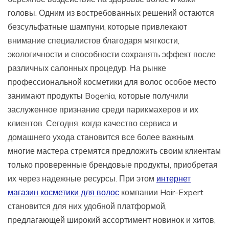
головы. Одним из востребованных решений остаются
безсульфатные шампуни, которые привлекают
внимание специалистов благодаря мягкости,
экологичности и способности сохранять эффект после
различных салонных процедур. На рынке
профессиональной косметики для волос особое место
занимают продукты Bogenia, которые получили
заслуженное признание среди парикмахеров и их
клиентов. Сегодня, когда качество сервиса и
домашнего ухода становится все более важным,
многие мастера стремятся предложить своим клиентам
только проверенные брендовые продукты, приобретая
их через надежные ресурсы. При этом
интернет
магазин косметики для волос
компании Hair-Expert
становится для них удобной платформой,
предлагающей широкий ассортимент новинок и хитов,