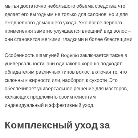
мытья достаточно небольшого объема средства, что
делает его выгодным не только для салонов, но и для
ежедневного домашнего ухода. Уже после первого
применения заметно улучшается внешний вид волос –
они становятся мягкими, гладкими и более блестящими.
Особенность шампуней Bogenia заключается также в
универсальности: они одинаково хорошо подходят
обладателям различных типов волос, включая те, что
склонны к жирности или, наоборот, к сухости. Это
обеспечивает универсальное решение для мастеров,
желающих предложить своим клиентам
индивидуальный и эффективный уход.
Комплексный уход за