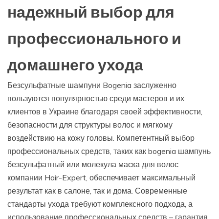
надежный выбор для
профессионального и
домашнего ухода
Безсульфатные шампуни Bogenia заслуженно
пользуются популярностью среди мастеров и их
клиентов в Украине благодаря своей эффективности,
безопасности для структуры волос и мягкому
воздействию на кожу головы. Компетентный выбор
профессиональных средств, таких как bogenia шампунь
безсульфатный или молекула маска для волос
компании Hair-Expert, обеспечивает максимальный
результат как в салоне, так и дома. Современные
стандарты ухода требуют комплексного подхода, а
использование профессиональных средств – гарантия