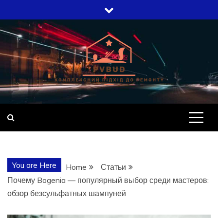
Skip
to
content
PVBUD.KIEV.U
You are Here
Home
Статьи
Почему Bogenia — популярный выбор среди мастеров:
обзор безсульфатных шампуней