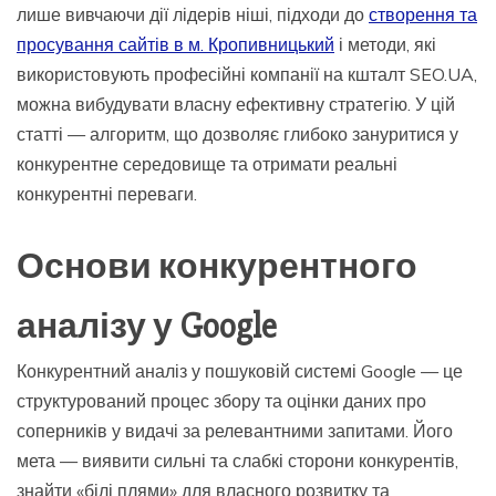
лише вивчаючи дії лідерів ніші, підходи до
створення та
просування сайтів в м. Кропивницький
і методи, які
використовують професійні компанії на кшталт SEO.UA,
можна вибудувати власну ефективну стратегію. У цій
статті — алгоритм, що дозволяє глибоко зануритися у
конкурентне середовище та отримати реальні
конкурентні переваги.
Основи конкурентного
аналізу у Google
Конкурентний аналіз у пошуковій системі Google — це
структурований процес збору та оцінки даних про
соперників у видачі за релевантними запитами. Його
мета — виявити сильні та слабкі сторони конкурентів,
знайти «білі плями» для власного розвитку та