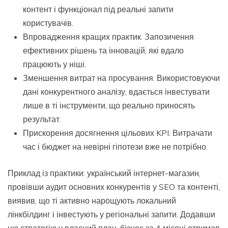
контент і функціонал під реальні запити
користувачів.
Впровадження кращих практик. Запозичення
ефективних рішень та інновацій, які вдало
працюють у ніші.
Зменшення витрат на просування. Використовуючи
дані конкурентного аналізу, вдається інвестувати
лише в ті інструменти, що реально приносять
результат.
Прискорення досягнення цільових KPI. Витрачати
час і бюджет на невірні гіпотези вже не потрібно.
Приклад із практики: український інтернет-магазин,
провівши аудит основних конкурентів у SEO та контенті,
виявив, що ті активно нарощують локальний
лінкбілдинг і інвестують у регіональні запити. Додавши
цю стратегію у власний план, бізнес за 4 місяці отримав